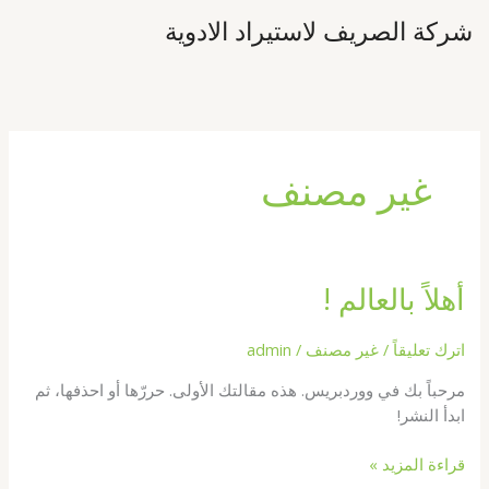
خطي
شركة الصريف لاستيراد الادوية
لى
لمحتوى
غير مصنف
أهلاً بالعالم !
أهلاً
بالعالم
!
اترك تعليقاً
/
غير مصنف
/
admin
مرحباً بك في ووردبريس. هذه مقالتك الأولى. حررّها أو احذفها، ثم
ابدأ النشر!
قراءة المزيد »